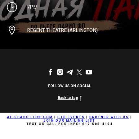
7PM
REGENT THEATRE (ARLINGTON)
FOLLOW US ON SOCIAL
Back to top
AFISHABOSTON.COM
|
PTB EVENTS
|
PARTNER WITH US
|
JOIN OUR MAILING LIST
TEXT OR CALL FOR INFO: 617-505-4104