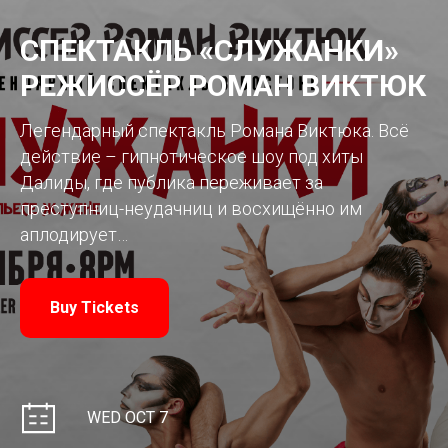
СПЕКТАКЛЬ «СЛУЖАНКИ»
РЕЖИССЁР РОМАН ВИКТЮК
Легендарный спектакль Романа Виктюка. Всё
действие – гипнотическое шоу под хиты
Далиды, где публика переживает за
преступниц-неудачниц и восхищённо им
аплодирует…
Buy Tickets
WED OCT 7