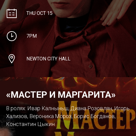
THU OCT 15
7PM
NEWTON CITY HALL
«МАСТЕР И МАРГАРИТА»
В ролях: Ивар Калныньш, Диана Розовлян, Игорь
Хализов, Вероника Мороз, Борис Богданов,
Константин Цыкин