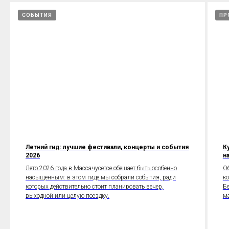
СОБЫТИЯ
ПР
Летний гид: лучшие фестивали, концерты и события
К
2026
н
Лето 2026 года в Массачусетсе обещает быть особенно
Об
насыщенным: в этом гиде мы собрали события, ради
ко
которых действительно стоит планировать вечер,
Бе
выходной или целую поездку.
ма