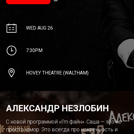
WED AUG 26
7:30PM
HOVEY THEATRE (WALTHAM)
АЛЕКСАНДР НЕЗЛОБИН
С новой программой «I’m файн». Саша — это не
просто юмор. Это всегда про искренность и