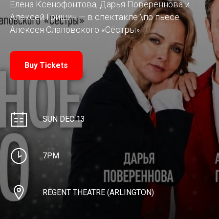
Елена Ксенофонтова, Дарья Повереннова и
Алексей Гришин — в спектакле \по пьесе
Алексея Слаповского «Сёстры»
Buy Tickets
SUN DEC 13
7PM
REGENT THEATRE (ARLINGTON)