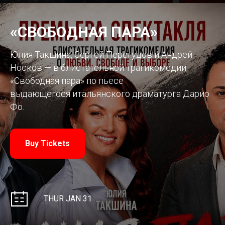
«СВОБОДНАЯ ПАРА»
Юлия Такшина, Сергей Перегудов и Андрей
Носков — в блистательной трагикомедии
«Свободная пара» по пьесе
выдающегося итальянского драматурга Дарио
Фо.
Buy Tickets
THUR JAN 31