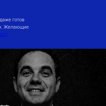
даже готов
aх. Желающие
ton