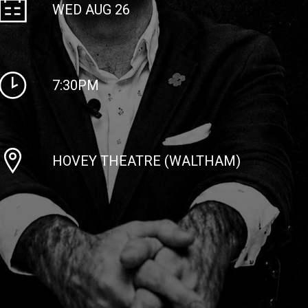
WED AUG 26
7:30PM
HOVEY THEATRE (WALTHAM)