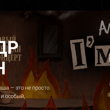
ДР
Н
аша — это не просто
 и особый,