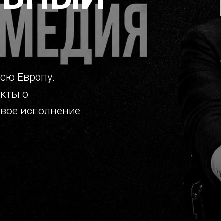
всю Европу.
акты о
ивое исполнение