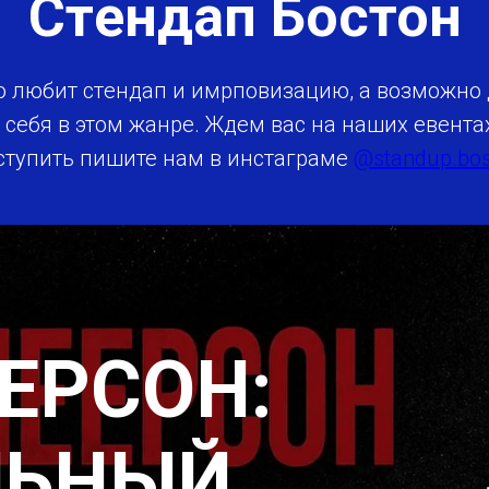
Стeндап Бостон
то любит стeндап и имрповизацию, а возможно 
 себя в этом жанре. Ждем вас на наших евент
ступить пишите нам в инстаграме
@standup.bos
ЕРСОН:
ЛЬНЫЙ