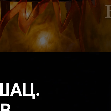
ШАЦ.
 В